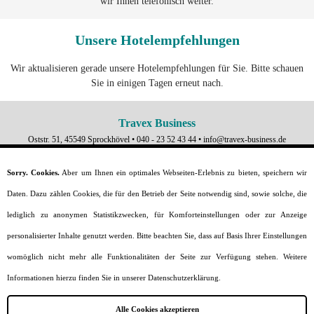
wir Ihnen telefonisch weiter.
Unsere Hotelempfehlungen
Wir aktualisieren gerade unsere Hotelempfehlungen für Sie. Bitte schauen
Sie in einigen Tagen erneut nach.
Travex Business
Oststr. 51, 45549 Sprockhövel •
040 - 23 52 43 44
•
info@travex-business.de
Startseite
Sorry. Cookies.
Aber um Ihnen ein optimales Webseiten-Erlebnis zu bieten, speichern wir
Warum wir?
Daten. Dazu zählen Cookies, die für den Betrieb der Seite notwendig sind, sowie solche, die
Flüge
Messegelände
lediglich zu anonymen Statistikzwecken, für Komforteinstellungen oder zur Anzeige
Messefinder
personalisierter Inhalte genutzt werden. Bitte beachten Sie, dass auf Basis Ihrer Einstellungen
Reiseanfrage
VISA-Service
womöglich nicht mehr alle Funktionalitäten der Seite zur Verfügung stehen. Weitere
Kontakt
Informationen hierzu finden Sie in unserer Datenschutzerklärung.
Impressum
AGB
Datenschutz
Alle Cookies akzeptieren