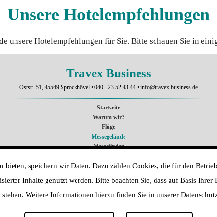
Unsere Hotelempfehlungen
ade unsere Hotelempfehlungen für Sie. Bitte schauen Sie in eini
Travex Business
Oststr. 51, 45549 Sprockhövel •
040 - 23 52 43 44
•
info@travex-business.de
Startseite
Warum wir?
Flüge
Messegelände
Messefinder
Reiseanfrage
 bieten, speichern wir Daten. Dazu zählen Cookies, die für den Betrieb
VISA-Service
Kontakt
ierter Inhalte genutzt werden. Bitte beachten Sie, dass auf Basis Ihrer
Impressum
stehen. Weitere Informationen hierzu finden Sie in unserer Datenschut
AGB
Datenschutz
Sitemap