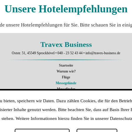
Unsere Hotelempfehlungen
ade unsere Hotelempfehlungen für Sie. Bitte schauen Sie in eini
Travex Business
Oststr. 51, 45549 Sprockhövel •
040 - 23 52 43 44
•
info@travex-business.de
Startseite
Warum wir?
Flüge
Messegelände
Messefinder
Reiseanfrage
 bieten, speichern wir Daten. Dazu zählen Cookies, die für den Betrieb
VISA-Service
Kontakt
ierter Inhalte genutzt werden. Bitte beachten Sie, dass auf Basis Ihrer
Impressum
stehen. Weitere Informationen hierzu finden Sie in unserer Datenschut
AGB
Datenschutz
Sitemap