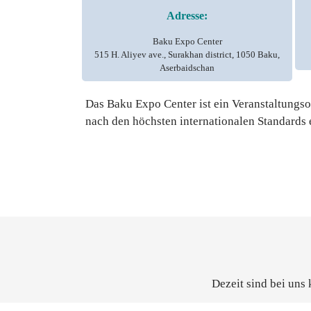
Adresse:
Baku Expo Center
515 H. Aliyev ave., Surakhan district, 1050 Baku,
Aserbaidschan
Das Baku Expo Center ist ein Veranstaltungs
nach den höchsten internationalen Standards
Dezeit sind bei uns 