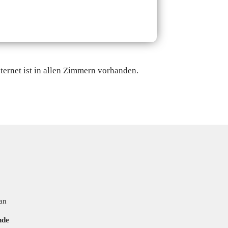
ernet ist in allen Zimmern vorhanden.
s
an
nde