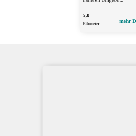
näheren Umgebu...
5,0
mehr D
Kilometer