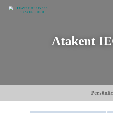
Atakent I
Persönli