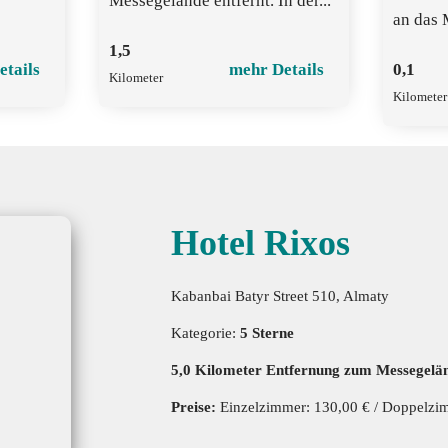
Messegelände entfernt. In der...
an das 
1,5
etails
mehr Details
0,1
Kilometer
Kilometer
Hotel Rixos
Kabanbai Batyr Street 510, Almaty
Kategorie:
5 Sterne
5,0 Kilometer Entfernung zum Messegelä
Preise:
Einzelzimmer: 130,00 € / Doppelzi