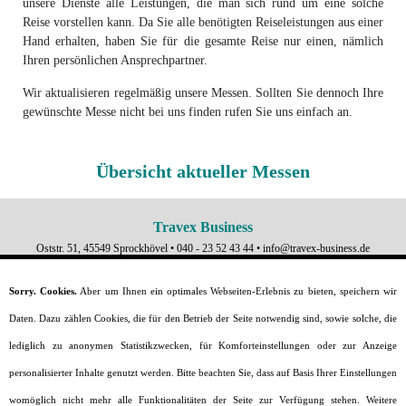
unsere Dienste alle Leistungen, die man sich rund um eine solche
Reise vorstellen kann. Da Sie alle benötigten Reiseleistungen aus einer
Hand erhalten, haben Sie für die gesamte Reise nur einen, nämlich
Ihren persönlichen Ansprechpartner.
Wir aktualisieren regelmäßig unsere Messen. Sollten Sie dennoch Ihre
gewünschte Messe nicht bei uns finden rufen Sie uns einfach an.
Übersicht aktueller Messen
Travex Business
Oststr. 51, 45549 Sprockhövel •
040 - 23 52 43 44
•
info@travex-business.de
Startseite
Sorry. Cookies.
Aber um Ihnen ein optimales Webseiten-Erlebnis zu bieten, speichern wir
Warum wir?
Daten. Dazu zählen Cookies, die für den Betrieb der Seite notwendig sind, sowie solche, die
Flüge
Messegelände
lediglich zu anonymen Statistikzwecken, für Komforteinstellungen oder zur Anzeige
Messefinder
personalisierter Inhalte genutzt werden. Bitte beachten Sie, dass auf Basis Ihrer Einstellungen
Reiseanfrage
VISA-Service
womöglich nicht mehr alle Funktionalitäten der Seite zur Verfügung stehen. Weitere